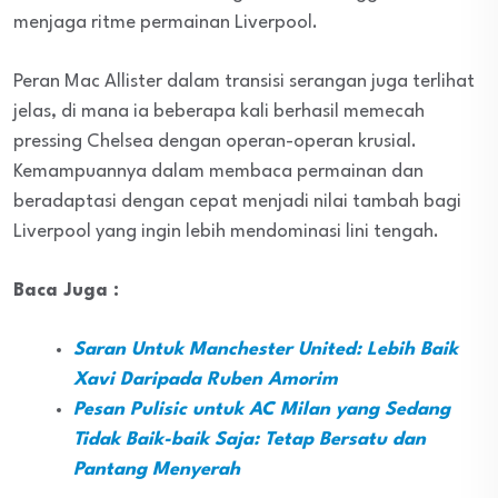
menjaga ritme permainan Liverpool.
Peran Mac Allister dalam transisi serangan juga terlihat
jelas, di mana ia beberapa kali berhasil memecah
pressing Chelsea dengan operan-operan krusial.
Kemampuannya dalam membaca permainan dan
beradaptasi dengan cepat menjadi nilai tambah bagi
Liverpool yang ingin lebih mendominasi lini tengah.
Baca Juga :
Saran Untuk Manchester United: Lebih Baik
Xavi Daripada Ruben Amorim
Pesan Pulisic untuk AC Milan yang Sedang
Tidak Baik-baik Saja: Tetap Bersatu dan
Pantang Menyerah