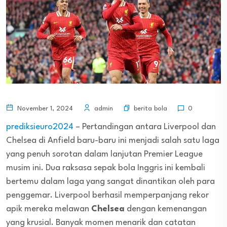
berita bola
November 1, 2024
admin
0
prediksieuro2024
– Pertandingan antara Liverpool dan
Chelsea di Anfield baru-baru ini menjadi salah satu laga
yang penuh sorotan dalam lanjutan Premier League
musim ini. Dua raksasa sepak bola Inggris ini kembali
bertemu dalam laga yang sangat dinantikan oleh para
penggemar. Liverpool berhasil memperpanjang rekor
apik mereka melawan
Chelsea
dengan kemenangan
yang krusial. Banyak momen menarik dan catatan