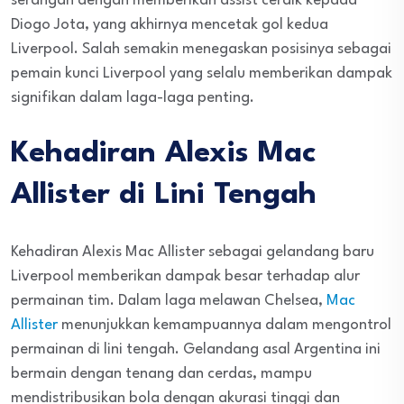
serangan dengan memberikan assist cerdik kepada
Diogo Jota, yang akhirnya mencetak gol kedua
Liverpool. Salah semakin menegaskan posisinya sebagai
pemain kunci Liverpool yang selalu memberikan dampak
signifikan dalam laga-laga penting.
Kehadiran Alexis Mac
Allister di Lini Tengah
Kehadiran Alexis Mac Allister sebagai gelandang baru
Liverpool memberikan dampak besar terhadap alur
permainan tim. Dalam laga melawan Chelsea,
Mac
Allister
menunjukkan kemampuannya dalam mengontrol
permainan di lini tengah. Gelandang asal Argentina ini
bermain dengan tenang dan cerdas, mampu
mendistribusikan bola dengan akurasi tinggi dan