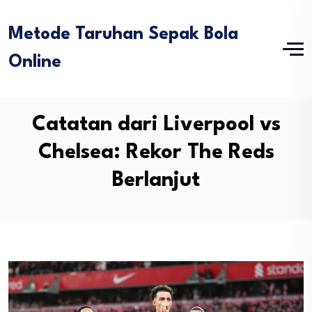
Metode Taruhan Sepak Bola
Online
Catatan dari Liverpool vs
Chelsea: Rekor The Reds
Berlanjut