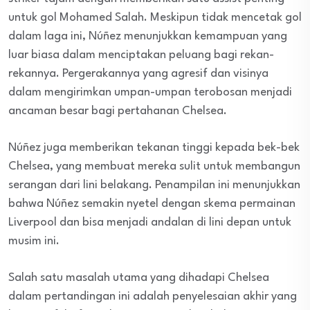
untuk gol Mohamed Salah. Meskipun tidak mencetak gol
dalam laga ini, Núñez menunjukkan kemampuan yang
luar biasa dalam menciptakan peluang bagi rekan-
rekannya. Pergerakannya yang agresif dan visinya
dalam mengirimkan umpan-umpan terobosan menjadi
ancaman besar bagi pertahanan Chelsea.
Núñez juga memberikan tekanan tinggi kepada bek-bek
Chelsea, yang membuat mereka sulit untuk membangun
serangan dari lini belakang. Penampilan ini menunjukkan
bahwa Núñez semakin nyetel dengan skema permainan
Liverpool dan bisa menjadi andalan di lini depan untuk
musim ini.
Salah satu masalah utama yang dihadapi Chelsea
dalam pertandingan ini adalah penyelesaian akhir yang