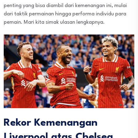
penting yang bisa diambil dari kemenangan ini, mulai
dari taktik permainan hingga performa individu para
pemain. Mari kita simak ulasan lengkapnya.
Rekor Kemenangan
Liverpool atas Chelsea