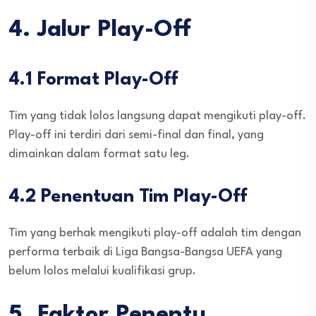
4. Jalur Play-Off
4.1 Format Play-Off
Tim yang tidak lolos langsung dapat mengikuti play-off.
Play-off ini terdiri dari semi-final dan final, yang
dimainkan dalam format satu leg.
4.2 Penentuan Tim Play-Off
Tim yang berhak mengikuti play-off adalah tim dengan
performa terbaik di Liga Bangsa-Bangsa UEFA yang
belum lolos melalui kualifikasi grup.
5. Faktor Penentu