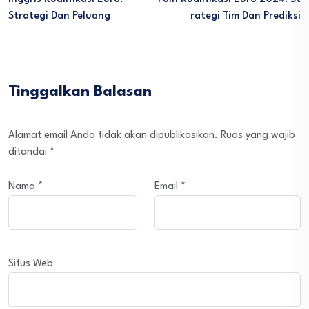
Strategi Dan Peluang
Rategi Tim Dan Prediksi
Tinggalkan Balasan
Alamat email Anda tidak akan dipublikasikan.
Ruas yang wajib
ditandai
*
Nama
*
Email
*
Situs Web