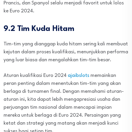
Prancis, dan Spanyol selalu menjadi favorit untuk lolos
ke Euro 2024.
9.2 Tim Kuda Hitam
Tim-tim yang dianggap kuda hitam sering kali membuat
kejutan dalam proses kualifikasi, menunjukkan performa
yang luar biasa dan mengalahkan tim-tim besar.
Aturan kualifikasi Euro 2024
ajaibslots
memainkan
peran penting dalam menentukan tim-tim yang akan
berlaga di turnamen final. Dengan memahami aturan-
aturan ini, kita dapat lebih mengapresiasi usaha dan
perjuangan tim nasional dalam mencapai impian
mereka untuk berlaga di Euro 2024. Persaingan yang
ketat dan strategi yang matang akan menjadi kunci
sukses bagi setiap tim.