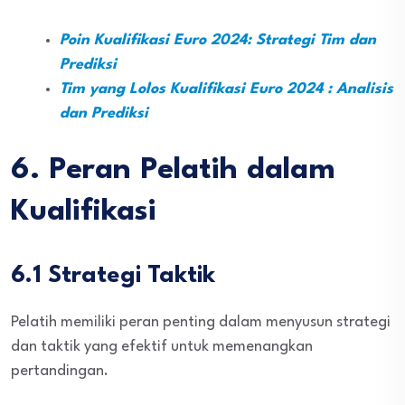
Poin Kualifikasi Euro 2024: Strategi Tim dan
Prediksi
Tim yang Lolos Kualifikasi Euro 2024 : Analisis
dan Prediksi
6. Peran Pelatih dalam
Kualifikasi
6.1 Strategi Taktik
Pelatih memiliki peran penting dalam menyusun strategi
dan taktik yang efektif untuk memenangkan
pertandingan.