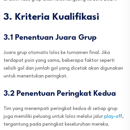
3. Kriteria Kualifikasi
3.1 Penentuan Juara Grup
Juara grup otomatis lolos ke turnamen final. Jika
terdapat poin yang sama, beberapa faktor seperti
selisih gol dan jumlah gol yang dicetak akan digunakan
untuk menentukan peringkat.
3.2 Penentuan Peringkat Kedua
Tim yang menempati peringkat kedua di setiap grup
juga memiliki peluang untuk lolos melalui jalur
play-off
,
tergantung pada peringkat keseluruhan mereka.