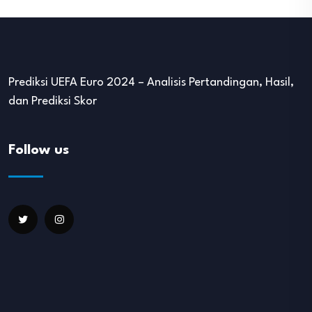
Prediksi UEFA Euro 2024 – Analisis Pertandingan, Hasil,
dan Prediksi Skor
Follow us