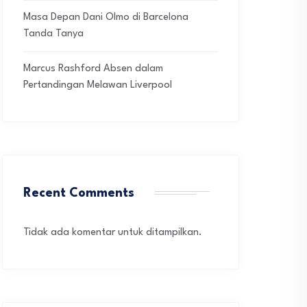
Masa Depan Dani Olmo di Barcelona
Tanda Tanya
Marcus Rashford Absen dalam
Pertandingan Melawan Liverpool
Recent Comments
Tidak ada komentar untuk ditampilkan.