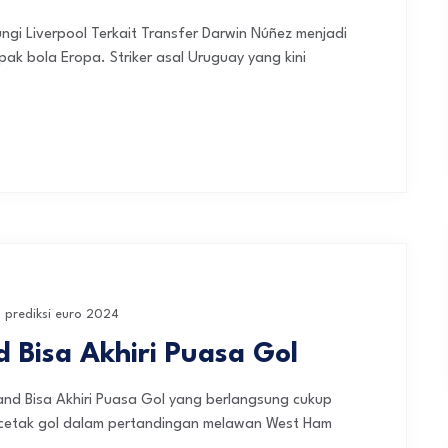
gi Liverpool Terkait Transfer Darwin Núñez menjadi
ak bola Eropa. Striker asal Uruguay yang kini
,
prediksi euro 2024
 Bisa Akhiri Puasa Gol
and Bisa Akhiri Puasa Gol yang berlangsung cukup
mencetak gol dalam pertandingan melawan West Ham