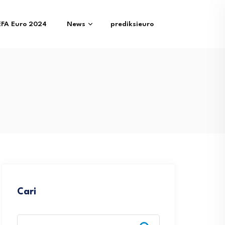
EFA Euro 2024
News
prediksieuro
Cari