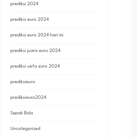
prediksi 2024
prediksi euro 2024
prediksi euro 2024 hari ini
prediksi juara euro 2024
prediksi uefa euro 2024
prediksieuro
prediksieuro2024
Sepak Bola
Uncategorized