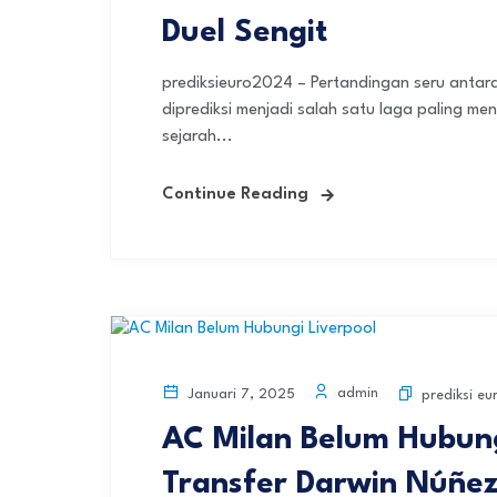
Duel Sengit
prediksieuro2024 – Pertandingan seru antar
diprediksi menjadi salah satu laga paling mena
sejarah...
Continue Reading
admin
Januari 7, 2025
prediksi e
AC Milan Belum Hubungi
Transfer Darwin Núñe