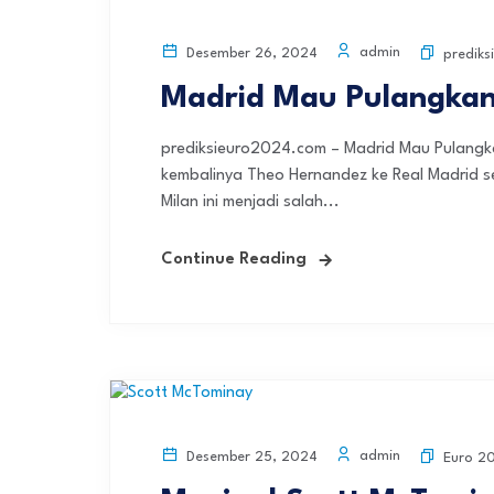
admin
Desember 26, 2024
prediks
Madrid Mau Pulangkan
prediksieuro2024.com – Madrid Mau Pulang
kembalinya Theo Hernandez ke Real Madrid se
Milan ini menjadi salah...
Continue Reading
admin
Desember 25, 2024
Euro 2