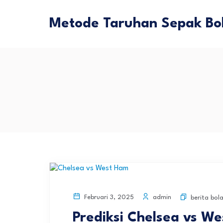
Metode Taruhan Sepak Bol
admin
Februari 3, 2025
berita bol
Prediksi Chelsea vs W