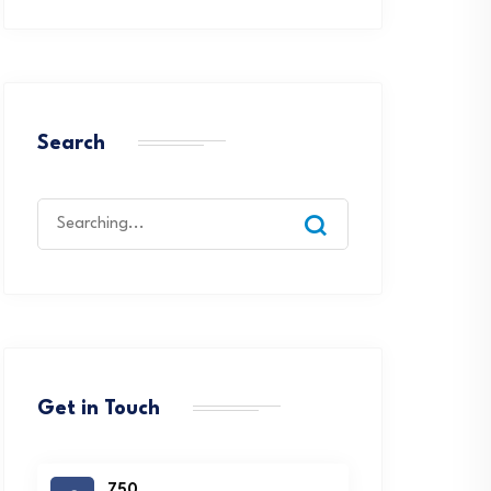
Search
Search
for:
Get in Touch
750