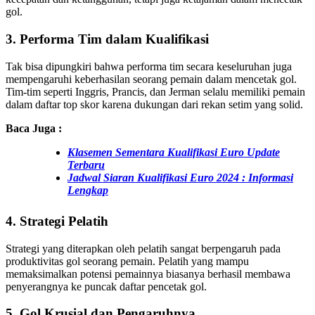
gol.
3. Performa Tim dalam Kualifikasi
Tak bisa dipungkiri bahwa performa tim secara keseluruhan juga
mempengaruhi keberhasilan seorang pemain dalam mencetak gol.
Tim-tim seperti Inggris, Prancis, dan Jerman selalu memiliki pemain
dalam daftar top skor karena dukungan dari rekan setim yang solid.
Baca Juga :
Klasemen Sementara Kualifikasi Euro Update
Terbaru
Jadwal Siaran Kualifikasi Euro 2024 : Informasi
Lengkap
4. Strategi Pelatih
Strategi yang diterapkan oleh pelatih sangat berpengaruh pada
produktivitas gol seorang pemain. Pelatih yang mampu
memaksimalkan potensi pemainnya biasanya berhasil membawa
penyerangnya ke puncak daftar pencetak gol.
5. Gol Krusial dan Pengaruhnya