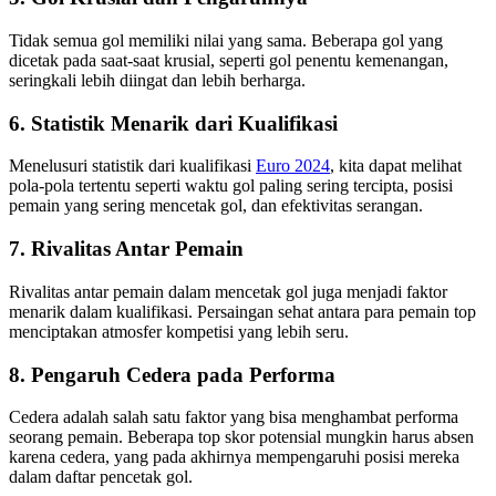
Tidak semua gol memiliki nilai yang sama. Beberapa gol yang
dicetak pada saat-saat krusial, seperti gol penentu kemenangan,
seringkali lebih diingat dan lebih berharga.
6. Statistik Menarik dari Kualifikasi
Menelusuri statistik dari kualifikasi
Euro 2024
, kita dapat melihat
pola-pola tertentu seperti waktu gol paling sering tercipta, posisi
pemain yang sering mencetak gol, dan efektivitas serangan.
7. Rivalitas Antar Pemain
Rivalitas antar pemain dalam mencetak gol juga menjadi faktor
menarik dalam kualifikasi. Persaingan sehat antara para pemain top
menciptakan atmosfer kompetisi yang lebih seru.
8. Pengaruh Cedera pada Performa
Cedera adalah salah satu faktor yang bisa menghambat performa
seorang pemain. Beberapa top skor potensial mungkin harus absen
karena cedera, yang pada akhirnya mempengaruhi posisi mereka
dalam daftar pencetak gol.