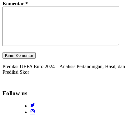
Komentar
*
Prediksi UEFA Euro 2024 – Analisis Pertandingan, Hasil, dan
Prediksi Skor
Follow us