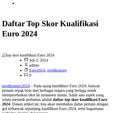
Daftar Top Skor Kualifikasi
Euro 2024
Juli 2, 2024
admin
Euro2024
,
prediksieuro
0
prediksieuro2024
– Pada ajang
kualifikasi Euro 2024
, banyak
pemain sepak bola dari berbagai negara yang berlaga untuk
memperebutkan tiket ke turnamen utama. Salah satu aspek yang
selalu menarik perhatian adalah
daftar top skor kualifikasi Euro
2024
. Dalam artikel ini, kita akan membahas daftar pemain dengan
gol terbanyak sepanjang kualifikasi Euro 2024, serta bagaimana