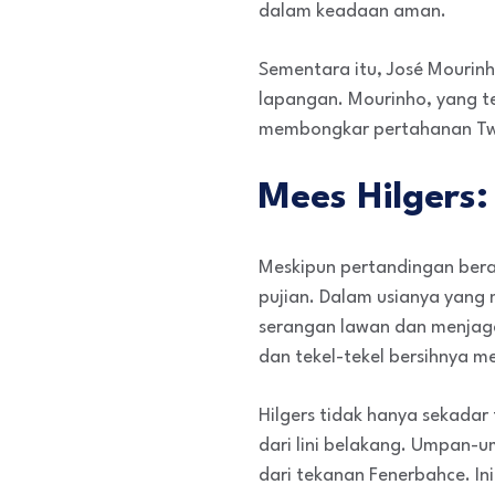
dalam keadaan aman.
Sementara itu, José Mourinho
lapangan. Mourinho, yang t
membongkar pertahanan Tw
Mees Hilgers
Meskipun pertandingan bera
pujian. Dalam usianya yang
serangan lawan dan menjaga 
dan tekel-tekel bersihnya 
Hilgers tidak hanya sekada
dari lini belakang. Umpan
dari tekanan Fenerbahce. In