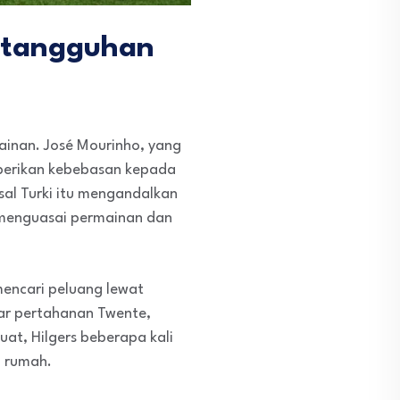
etangguhan
ainan. José Mourinho, yang
berikan kebebasan kepada
al Turki itu mengandalkan
k menguasai permainan dan
 mencari peluang lewat
lar pertahanan Twente,
uat, Hilgers beberapa kali
 rumah.