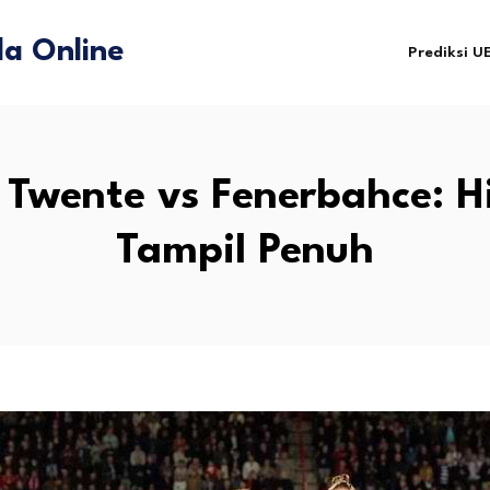
a Online
Prediksi U
 Twente vs Fenerbahce: H
Tampil Penuh