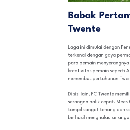
Babak Pertam
Twente
Laga ini dimulai dengan Fe
terkenal dengan gaya perm
para pemain menyerangnya u
kreativitas pemain seperti 
menembus pertahanan Twen
Di sisi lain, FC Twente memil
serangan balik cepat. Mees 
tampil sangat tenang dan sol
berhasil menghalau serang