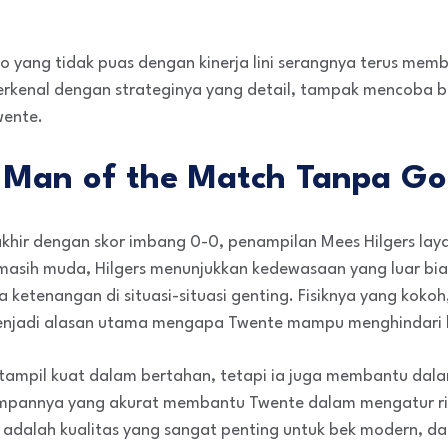
 yang tidak puas dengan kinerja lini serangnya terus member
erkenal dengan strateginya yang detail, tampak mencoba b
ente.
: Man of the Match Tanpa Go
khir dengan skor imbang 0-0, penampilan Mees Hilgers l
 masih muda, Hilgers menunjukkan kedewasaan yang luar bi
ketenangan di situasi-situasi genting. Fisiknya yang kok
menjadi alasan utama mengapa Twente mampu menghindari ke
r tampil kuat dalam bertahan, tetapi ia juga membantu d
-umpannya yang akurat membantu Twente dalam mengatur ri
i adalah kualitas yang sangat penting untuk bek modern, dan