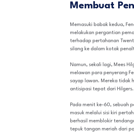
Membuat Pen
Memasuki babak kedua, Fen
melakukan pergantian pema
terhadap pertahanan Twen
silang ke dalam kotak penal
Namun, sekali lagi, Mees Hi
melawan para penyerang Fen
sayap lawan. Mereka tidak h
antisipasi tepat dari Hilgers.
Pada menit ke-60, sebuah p
masuk melalui sisi kiri pe
berhasil memblokir tendang
tepuk tangan meriah dari p