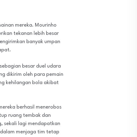
mainan mereka. Mourinho
kan tekanan lebih besar
engirimkan banyak umpan
apat.
 sebagian besar duel udara
g dikirim oleh para pemain
ng kehilangan bola akibat
mereka berhasil menerobos
utup ruang tembak dan
g, sekali lagi mendapatkan
s dalam menjaga tim tetap