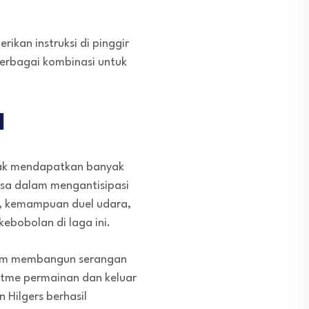
ikan instruksi di pinggir
erbagai kombinasi untuk
l
ayak mendapatkan banyak
asa dalam mengantisipasi
oh, kemampuan duel udara,
bobolan di laga ini.
alam membangun serangan
tme permainan dan keluar
 Hilgers berhasil