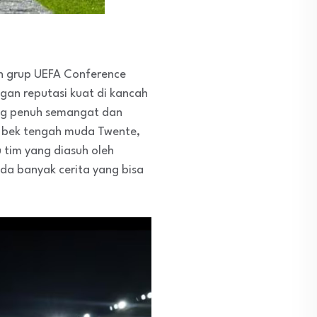
n grup UEFA Conference
gan reputasi kuat di kancah
g penuh semangat dan
h bek tengah muda Twente,
 tim yang diasuh oleh
ada banyak cerita yang bisa