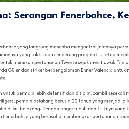
a: Serangan Fenerbahce, K
nerbahce yang langsung mencoba mengontrol jalannya perm
ainannya yang taktis dan cenderung pragmatis, tetap mem
ntuk menekan pertahanan Twente sejak menit awal. Tim as
Arda Güler dan striker berpengalaman Enner Valencia untu
te.
ih untuk bermain lebih defensif dan disiplin, sambil sesekali
Hilgers, pemain belakang berusia 22 tahun yang menjadi pi
id di lini belakang. Dengan tinggi tubuh dan fisiknya yang k
an Fenerbahce yang berusaha membongkar pertahanan tuan