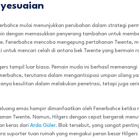
yesuaian
erbahce mulai menunjukkan perubahan dalam strategi per
in dengan memasukkan penyerang tambahan untuk memberi
te. Fenerbahce mencoba mengepung pertahanan Twente, m
ti untuk mencari celah di antara bek Twente yang bermain r
lgers tampil luar biasa. Pemain muda ini berhasil memenangi
erbahce, terutama dalam mengantisipasi umpan silang yan
anya kesulitan dalam melakukan penetrasi, tetapi juga seri
eluang emas hampir dimanfaatkan oleh Fenerbahce ketika 
rtahanan Twente. Namun, Hilgers dengan cepat bergerak men
an keras dari
Arda Güler
. Blok tersebut, yang sangat pentin
ara suporter tuan rumah yang mengakui peran besar Hilger