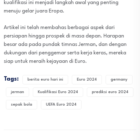
kualifikasi ini menjadi langkah awal yang penting
menuju gelar juara Eropa.
Artikel ini telah membahas berbagai aspek dari
persiapan hingga prospek di masa depan. Harapan
besar ada pada pundak timnas Jerman, dan dengan
dukungan dari penggemar serta kerja keras, mereka
siap untuk meraih kejayaan di Euro.
Tags:
berita euro hari ini
Euro 2024
germany
jerman
Kualifikasi Euro 2024
prediksi euro 2024
sepak bola
UEFA Euro 2024