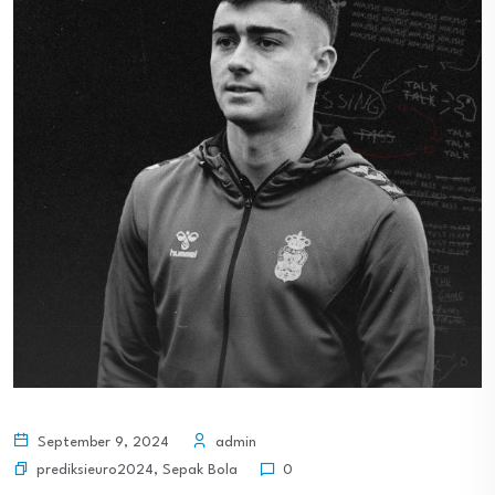
September 9, 2024
admin
prediksieuro2024
,
Sepak Bola
0