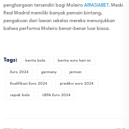
penghargaan tersendiri bagi Moleiro
AIRASIABET
. Meski
Real Madrid memiliki banyak pemain bintang,
pengakuan dari lawan sekelas mereka menunjukkan
bahwa performa Moleiro benar-benar luar biasa.
Tags:
berita bola
berita euro hari ini
Euro 2024
germany
jerman
Kualifikasi Euro 2024
prediksi euro 2024
sepak bola
UEFA Euro 2024