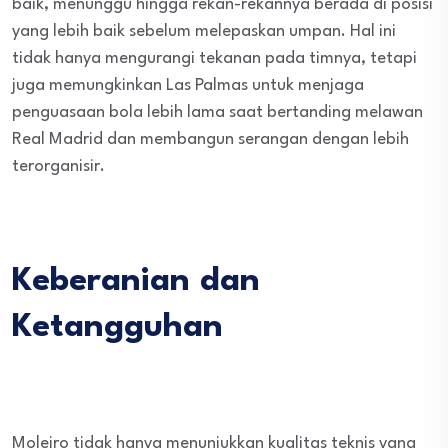
baik, menunggu hingga rekan-rekannya berada di posisi
yang lebih baik sebelum melepaskan umpan. Hal ini
tidak hanya mengurangi tekanan pada timnya, tetapi
juga memungkinkan Las Palmas untuk menjaga
penguasaan bola lebih lama saat bertanding melawan
Real Madrid dan membangun serangan dengan lebih
terorganisir.
Keberanian dan
Ketangguhan
Moleiro tidak hanya menunjukkan kualitas teknis yang