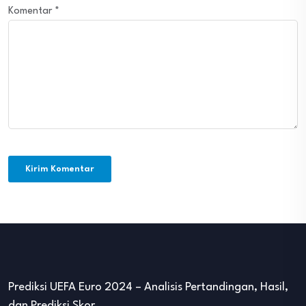
Komentar
*
Prediksi UEFA Euro 2024 – Analisis Pertandingan, Hasil,
dan Prediksi Skor