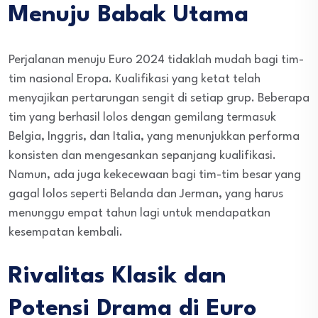
Menuju Babak Utama
Perjalanan menuju Euro 2024 tidaklah mudah bagi tim-
tim nasional Eropa. Kualifikasi yang ketat telah
menyajikan pertarungan sengit di setiap grup. Beberapa
tim yang berhasil lolos dengan gemilang termasuk
Belgia, Inggris, dan Italia, yang menunjukkan performa
konsisten dan mengesankan sepanjang kualifikasi.
Namun, ada juga kekecewaan bagi tim-tim besar yang
gagal lolos seperti Belanda dan Jerman, yang harus
menunggu empat tahun lagi untuk mendapatkan
kesempatan kembali.
Rivalitas Klasik dan
Potensi Drama di Euro