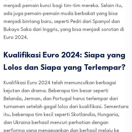
menjadi pemain kunci bagi tim-tim mereka. Selain itu,
ada juga pemain-pemain muda berbakat yang bisa
menjadi bintang baru, seperti Pedri dari Spanyol dan
Bukayo Saka dari Inggris, yang bisa menjadi sorotan di
Euro 2024.
Kualifikasi Euro 2024: Siapa yang
Lolos dan Siapa yang Terlempar?
Kualifikasi Euro 2024 telah memunculkan berbagai
kejutan dan drama. Beberapa tim besar seperti
Belanda, Jerman, dan Portugal harus terlempar dari
turnamen setelah gagal lolos dari kualifikasi. Sementara
itu, beberapa tim kecil seperti Skotlandia, Hungaria,
dan Ukraina berhasil mencuri perhatian dengan
performa yang mengesankan dan berhasil melaju ke