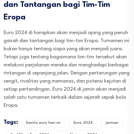
dan Tantangan bagi Tim-Tim
Eropa
Euro 2024 di harapkan akan menjadi ajang yang penuh
gairah dan tantangan bagi tim-tim Eropa. Turnamen ini
bukan hanya tentang siapa yang akan menjadi juara.
Tetapi juga tentang bagaimana tim-tim tersebut akan
melakoni perjalanan mereka dan menghadapi berbagai
rintangan di sepanjang jalan. Dengan pertarungan yang
sengit, rivalitas yang memanas, dan potensi kejutan di
setiap pertandingan. Euro 2024 di jamin akan menjadi
salah satu turnamen terbaik dalam sejarah sepak bola
Eropa.
Tags:
berita euro hari ini
Euro 2024
jerman