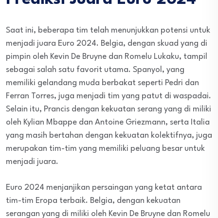
Saat ini, beberapa tim telah menunjukkan potensi untuk
menjadi juara Euro 2024. Belgia, dengan skuad yang di
pimpin oleh Kevin De Bruyne dan Romelu Lukaku, tampil
sebagai salah satu favorit utama. Spanyol, yang
memiliki gelandang muda berbakat seperti Pedri dan
Ferran Torres, juga menjadi tim yang patut di waspadai.
Selain itu, Prancis dengan kekuatan serang yang di miliki
oleh Kylian Mbappe dan Antoine Griezmann, serta Italia
yang masih bertahan dengan kekuatan kolektifnya, juga
merupakan tim-tim yang memiliki peluang besar untuk
menjadi juara.
Euro 2024 menjanjikan persaingan yang ketat antara
tim-tim Eropa terbaik. Belgia, dengan kekuatan
serangan yang di miliki oleh Kevin De Bruyne dan Romelu