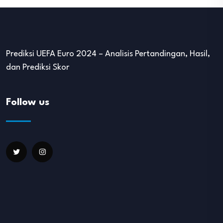
Prediksi UEFA Euro 2024 – Analisis Pertandingan, Hasil,
dan Prediksi Skor
Follow us