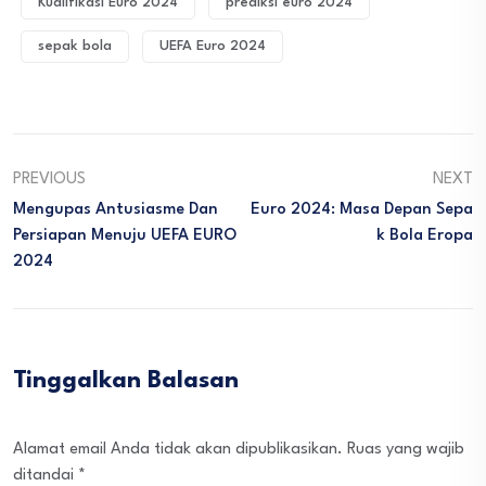
Kualifikasi Euro 2024
prediksi euro 2024
sepak bola
UEFA Euro 2024
PREVIOUS
NEXT
Mengupas Antusiasme Dan
Euro 2024: Masa Depan Sepa
Persiapan Menuju UEFA EURO
K Bola Eropa
2024
Tinggalkan Balasan
Alamat email Anda tidak akan dipublikasikan.
Ruas yang wajib
ditandai
*