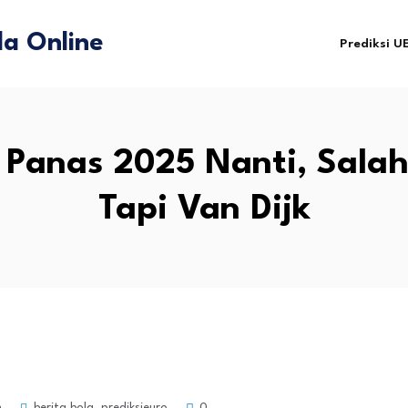
a Online
Prediksi U
Panas 2025 Nanti, Sala
Tapi Van Dijk
berita bola
,
prediksieuro
n
0