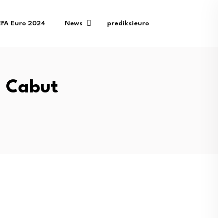
EFA Euro 2024
News
prediksieuro
h Cabut