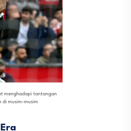
pat menghadapi tantangan
im di musim-musim
 Era