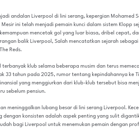
adi andalan Liverpool di lini serang, kepergian Mohamed 
l Mesir ini telah menjadi pemain kunci dalam sistem Klopp
kemampuan mencetak gol yang luar biasa, dribel cepat, dan
rangan balik Liverpool, Salah mencatatkan sejarah sebagai
 The Reds.
ol terbanyak klub selama beberapa musim dan terus memec
ak 33 tahun pada 2025, rumor tentang kepindahannya ke 
nansial yang menggiurkan dari klub-klub tersebut bisa menj
ru sebelum pensiun.
kan meninggalkan lubang besar di lini serang Liverpool. 
 dengan konsisten adalah aspek penting yang sulit diganti
 mudah bagi Liverpool untuk menemukan pemain dengan profi