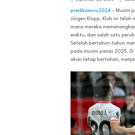
prediksieuro2024
– Musim p
Jürgen Klopp. Klub ini tela
mana mereka memenangkan L
waktu, dan salah satu peru
Setelah bertahun-tahun menja
pada musim panas 2025. Di si
akan tetap bertahan, menjaga