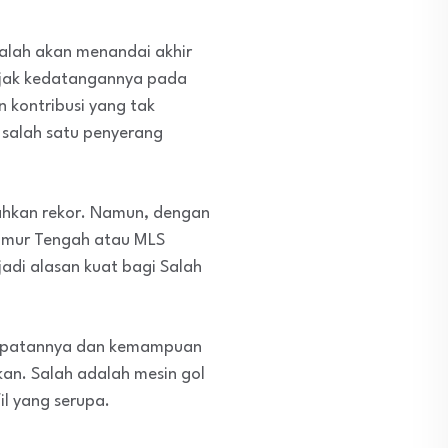
Salah akan menandai akhir
 sejak kedatangannya pada
 kontribusi yang tak
 salah satu penyerang
ahkan rekor. Namun, dengan
Timur Tengah atau MLS
adi alasan kuat bagi Salah
Kecepatannya dan kemampuan
kan. Salah adalah mesin gol
l yang serupa.