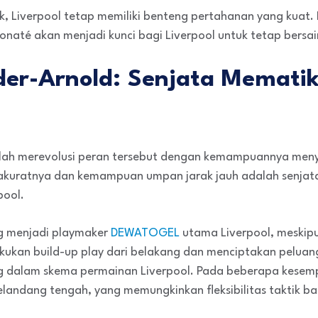
k, Liverpool tetap memiliki benteng pertahanan yang kuat
naté akan menjadi kunci bagi Liverpool untuk tetap bersaing
der-Arnold: Senjata Mematik
telah merevolusi peran tersebut dengan kemampuannya me
ng akuratnya dan kemampuan umpan jarak jauh adalah senjat
pool.
g menjadi playmaker
DEWATOGEL
utama Liverpool, meskipun
an build-up play dari belakang dan menciptakan peluang 
 dalam skema permainan Liverpool. Pada beberapa kesem
elandang tengah, yang memungkinkan fleksibilitas taktik ba