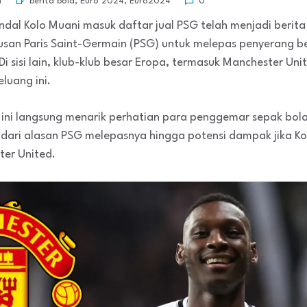
berita bola
,
Euro 2024
,
Euro2024
n
0
ndal Kolo Muani masuk daftar jual PSG telah menjadi beri
utusan Paris Saint-Germain (PSG) untuk melepas penyerang be
Di sisi lain, klub-klub besar Eropa, termasuk Manchester U
luang ini.
ini langsung menarik perhatian para penggemar sepak bola.
 dari alasan PSG melepasnya hingga potensi dampak jika K
er United.