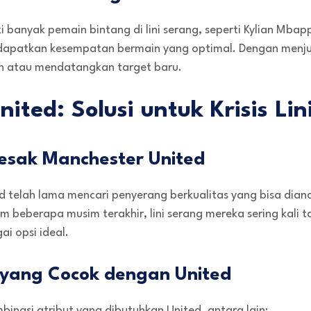
ki banyak pemain bintang di lini serang, seperti Kylian Mba
ndapatkan kesempatan bermain yang optimal. Dengan menj
n atau mendatangkan target baru.
ited: Solusi untuk Krisis Li
sak Manchester United
ted telah lama mencari penyerang berkualitas yang bisa dian
 beberapa musim terakhir, lini serang mereka sering kali 
ai opsi ideal.
i yang Cocok dengan United
nasi atribut yang dibutuhkan United, antara lain: