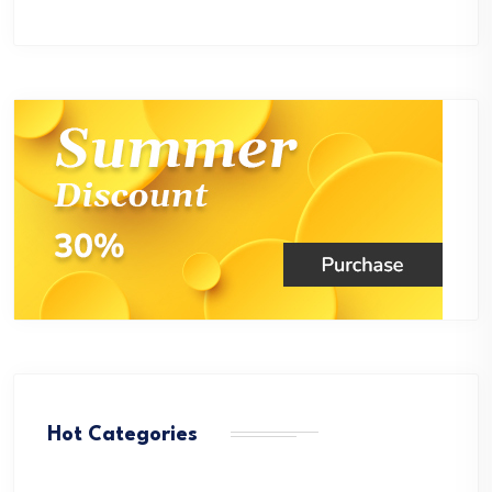
Hot Categories