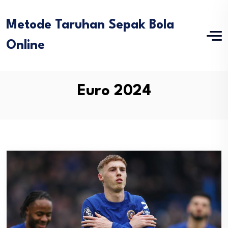
Metode Taruhan Sepak Bola
Online
Euro 2024