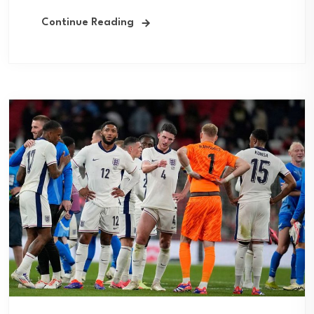
Continue Reading