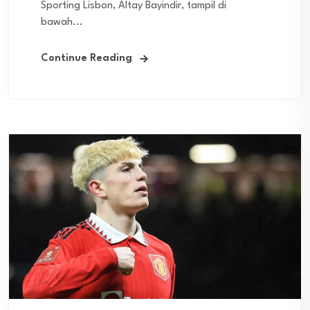
Sporting Lisbon, Altay Bayindir, tampil di
bawah...
Continue Reading