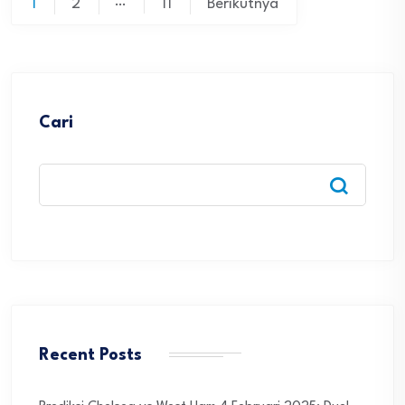
Paginasi
…
1
2
11
Berikutnya
pos
Cari
Recent Posts