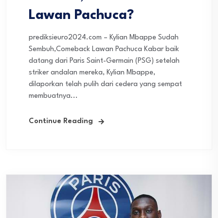
Lawan Pachuca?
prediksieuro2024.com – Kylian Mbappe Sudah
Sembuh,Comeback Lawan Pachuca Kabar baik
datang dari Paris Saint-Germain (PSG) setelah
striker andalan mereka, Kylian Mbappe,
dilaporkan telah pulih dari cedera yang sempat
membuatnya...
Continue Reading