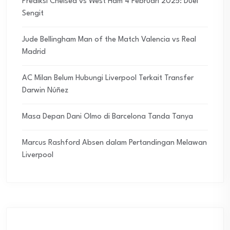
Prediksi Chelsea vs West Ham 4 Februari 2025: Duel
Sengit
Jude Bellingham Man of the Match Valencia vs Real
Madrid
AC Milan Belum Hubungi Liverpool Terkait Transfer
Darwin Núñez
Masa Depan Dani Olmo di Barcelona Tanda Tanya
Marcus Rashford Absen dalam Pertandingan Melawan
Liverpool