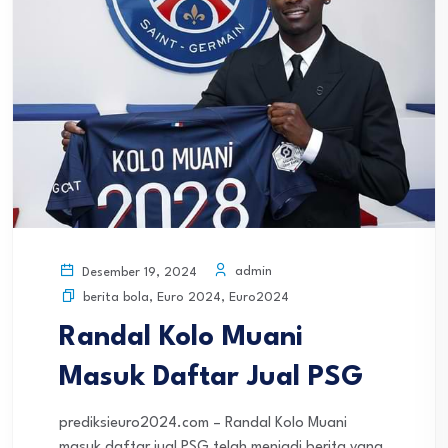
admin
Desember 19, 2024
berita bola
,
Euro 2024
,
Euro2024
Randal Kolo Muani
Masuk Daftar Jual PSG
prediksieuro2024.com – Randal Kolo Muani
masuk daftar jual PSG telah menjadi berita yang