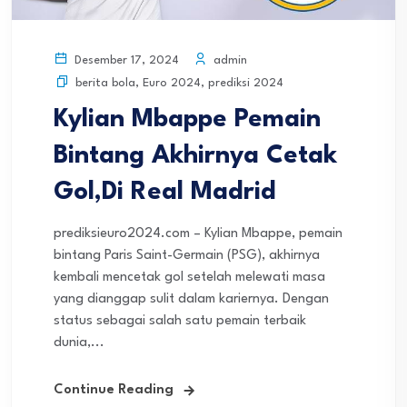
admin
Desember 17, 2024
berita bola
,
Euro 2024
,
prediksi 2024
Kylian Mbappe Pemain
Bintang Akhirnya Cetak
Gol,Di Real Madrid
prediksieuro2024.com – Kylian Mbappe, pemain
bintang Paris Saint-Germain (PSG), akhirnya
kembali mencetak gol setelah melewati masa
yang dianggap sulit dalam kariernya. Dengan
status sebagai salah satu pemain terbaik
dunia,...
Continue Reading