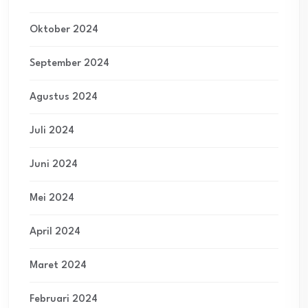
Oktober 2024
September 2024
Agustus 2024
Juli 2024
Juni 2024
Mei 2024
April 2024
Maret 2024
Februari 2024