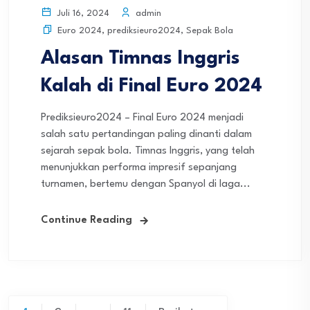
admin
Juli 16, 2024
Euro 2024
,
prediksieuro2024
,
Sepak Bola
Alasan Timnas Inggris
Kalah di Final Euro 2024
Prediksieuro2024 – Final Euro 2024 menjadi
salah satu pertandingan paling dinanti dalam
sejarah sepak bola. Timnas Inggris, yang telah
menunjukkan performa impresif sepanjang
turnamen, bertemu dengan Spanyol di laga...
Continue Reading