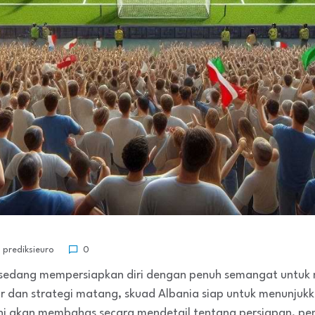
prediksieuro
0
sedang mempersiapkan diri dengan penuh semangat untuk m
 dan strategi matang, skuad Albania siap untuk menunjuk
ini akan membahas secara mendetail tentang persiapan, pem