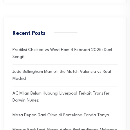
Recent Posts
Prediksi Chelsea vs West Ham 4 Februari 2025: Duel
Sengit
Jude Bellingham Man of the Match Valencia vs Real
Madrid
AC Milan Belum Hubungi Liverpool Terkait Transfer
Darwin Núñez
Masa Depan Dani Olmo di Barcelona Tanda Tanya