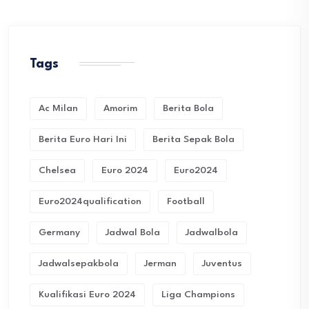
Tags
Ac Milan
Amorim
Berita Bola
Berita Euro Hari Ini
Berita Sepak Bola
Chelsea
Euro 2024
Euro2024
Euro2024qualification
Football
Germany
Jadwal Bola
Jadwalbola
Jadwalsepakbola
Jerman
Juventus
Kualifikasi Euro 2024
Liga Champions