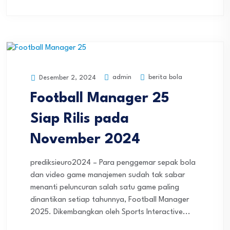
admin
berita bola
Desember 2, 2024
Football Manager 25
Siap Rilis pada
November 2024
prediksieuro2024 – Para penggemar sepak bola
dan video game manajemen sudah tak sabar
menanti peluncuran salah satu game paling
dinantikan setiap tahunnya, Football Manager
2025. Dikembangkan oleh Sports Interactive...