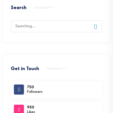
Search
Search
for:
Get in Touch
750
Followers
950
Likes