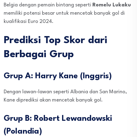
Belgia dengan pemain bintang seperti
Romelu Lukaku
memiliki potensi besar untuk mencetak banyak gol di
kualifikasi Euro 2024.
Prediksi Top Skor dari
Berbagai Grup
Grup A: Harry Kane (Inggris)
Dengan lawan-lawan seperti Albania dan San Marino,
Kane diprediksi akan mencetak banyak gol.
Grup B: Robert Lewandowski
(Polandia)