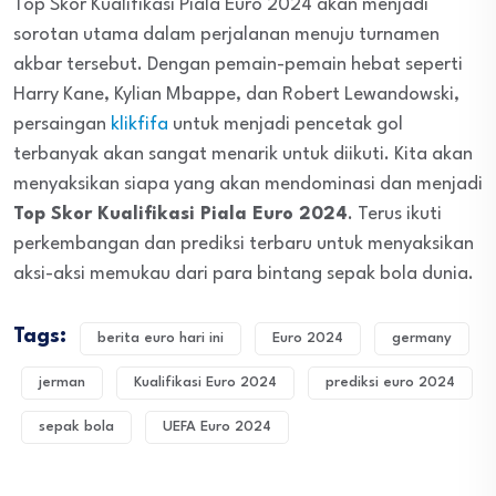
Top Skor Kualifikasi Piala Euro 2024 akan menjadi
sorotan utama dalam perjalanan menuju turnamen
akbar tersebut. Dengan pemain-pemain hebat seperti
Harry Kane, Kylian Mbappe, dan Robert Lewandowski,
persaingan
klikfifa
untuk menjadi pencetak gol
terbanyak akan sangat menarik untuk diikuti. Kita akan
menyaksikan siapa yang akan mendominasi dan menjadi
Top Skor Kualifikasi Piala Euro 2024
. Terus ikuti
perkembangan dan prediksi terbaru untuk menyaksikan
aksi-aksi memukau dari para bintang sepak bola dunia.
Tags:
berita euro hari ini
Euro 2024
germany
jerman
Kualifikasi Euro 2024
prediksi euro 2024
sepak bola
UEFA Euro 2024