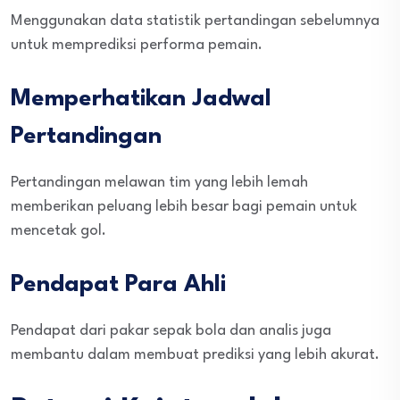
Menggunakan data statistik pertandingan sebelumnya
untuk memprediksi performa pemain.
Memperhatikan Jadwal
Pertandingan
Pertandingan melawan tim yang lebih lemah
memberikan peluang lebih besar bagi pemain untuk
mencetak gol.
Pendapat Para Ahli
Pendapat dari pakar sepak bola dan analis juga
membantu dalam membuat prediksi yang lebih akurat.