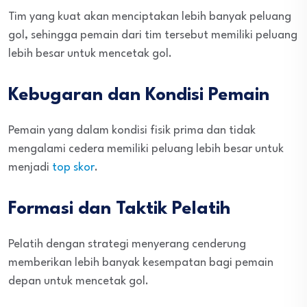
Tim yang kuat akan menciptakan lebih banyak peluang
gol, sehingga pemain dari tim tersebut memiliki peluang
lebih besar untuk mencetak gol.
Kebugaran dan Kondisi Pemain
Pemain yang dalam kondisi fisik prima dan tidak
mengalami cedera memiliki peluang lebih besar untuk
menjadi
top skor
.
Formasi dan Taktik Pelatih
Pelatih dengan strategi menyerang cenderung
memberikan lebih banyak kesempatan bagi pemain
depan untuk mencetak gol.