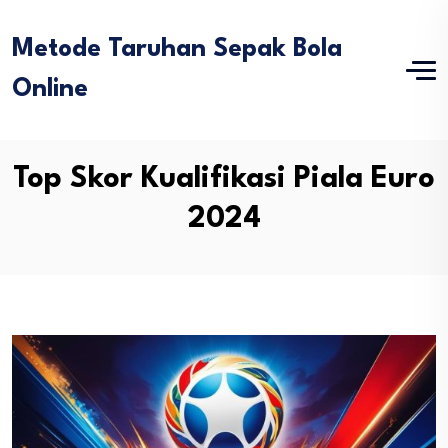
Metode Taruhan Sepak Bola
Online
Top Skor Kualifikasi Piala Euro
2024