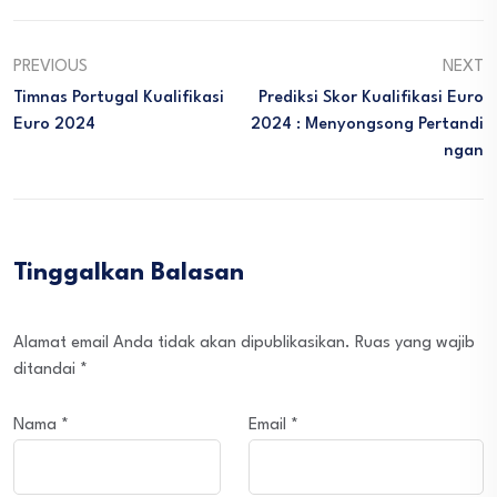
PREVIOUS
NEXT
Timnas Portugal Kualifikasi
Prediksi Skor Kualifikasi Euro
Euro 2024
2024 : Menyongsong Pertandi
Ngan
Tinggalkan Balasan
Alamat email Anda tidak akan dipublikasikan.
Ruas yang wajib
ditandai
*
Nama
*
Email
*