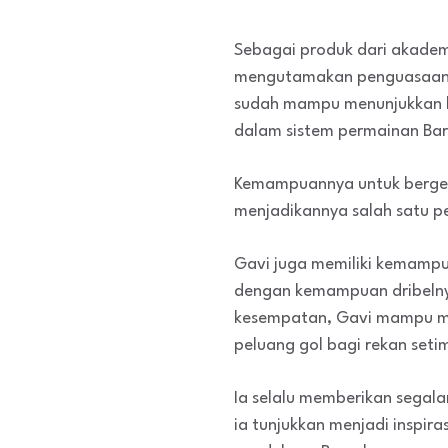
Sebagai produk dari akade
mengutamakan penguasaan bo
sudah mampu menunjukkan b
dalam sistem permainan Bar
Kemampuannya untuk bergera
menjadikannya salah satu pe
Gavi juga memiliki kemampu
dengan kemampuan dribelny
kesempatan, Gavi mampu me
peluang gol bagi rekan seti
Ia selalu memberikan segal
ia tunjukkan menjadi inspir