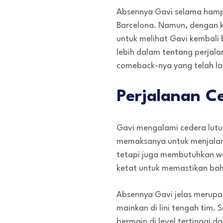
Absennya Gavi selama hampi
Barcelona. Namun, dengan ko
untuk melihat Gavi kembali
lebih dalam tentang perjala
comeback-nya yang telah la
Perjalanan C
Gavi mengalami cedera lutut
memaksanya untuk menjalani 
tetapi juga membutuhkan wa
ketat untuk memastikan bah
Absennya Gavi jelas merupa
mainkan di lini tengah tim.
bermain di level tertinggi d