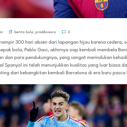
berita bola
,
prediksieuro
in
0
hampir 300 hari absen dari lapangan hijau karena cedera, 
 sepak bola, Pablo Gavi, akhirnya siap kembali membela Ba
an dan para pendukungnya, yang sangat merindukan kehadir
al Spanyol ini telah menunjukkan kualitas yang luar biasa
ting dari kebangkitan kembali Barcelona di era baru pasca 