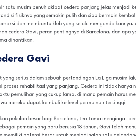
r satu musim penuh akibat cedera panjang jelas menjadi k
ndisi fisiknya yang semakin pulih dan siap bermain kembal
 beraksi dan membantu klub yang selalu mengandalkannya. 
nan cedera Gavi, peran pentingnya di Barcelona, dan apa y
ma dinantikan.
edera Gavi
 yang serius dalam sebuah pertandingan La Liga musim lalu
proses rehabilitasi yang panjang. Cedera ini tidak hanya
ktu pemulihan yang cukup lama, di mana pemain harus melal
wa mereka dapat kembali ke level permainan tertinggi.
kan pukulan besar bagi Barcelona, terutama mengingat pen
 Sebagai pemain yang baru berusia 18 tahun, Gavi telah m
an memiliki potensi besar untuk menjadi salah satu gelandan