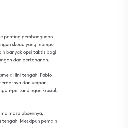
ase penting pembangunan
bangun skuad yang mampu
ih banyak opsi taktis bagi
angan dan pertahanan.
me di lini tengah. Pablo
 cerdasnya dan umpan-
gan-pertandingan krusial,
lama masa absennya,
g tengah. Meskipun pemain