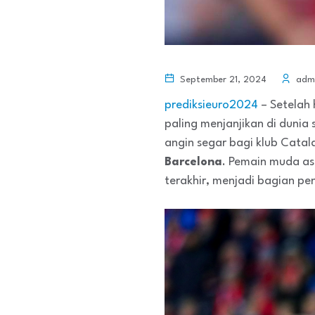
September 21, 2024
adm
prediksieuro2024
– Setelah 
paling menjanjikan di dunia
angin segar bagi klub Catal
Barcelona
. Pemain muda as
terakhir, menjadi bagian pen