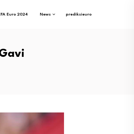
EFA Euro 2024
News
prediksieuro
 Gavi