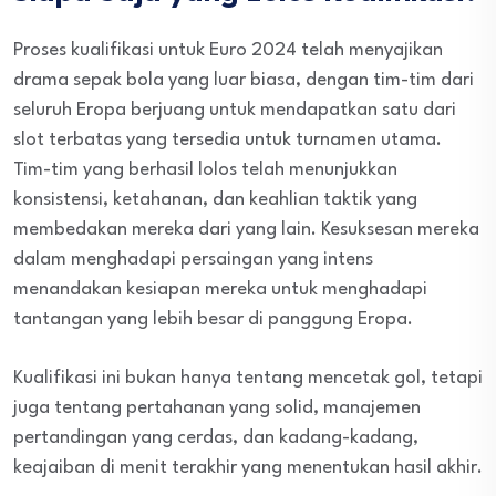
Proses kualifikasi untuk Euro 2024 telah menyajikan
drama sepak bola yang luar biasa, dengan tim-tim dari
seluruh Eropa berjuang untuk mendapatkan satu dari
slot terbatas yang tersedia untuk turnamen utama.
Tim-tim yang berhasil lolos telah menunjukkan
konsistensi, ketahanan, dan keahlian taktik yang
membedakan mereka dari yang lain. Kesuksesan mereka
dalam menghadapi persaingan yang intens
menandakan kesiapan mereka untuk menghadapi
tantangan yang lebih besar di panggung Eropa.
Kualifikasi ini bukan hanya tentang mencetak gol, tetapi
juga tentang pertahanan yang solid, manajemen
pertandingan yang cerdas, dan kadang-kadang,
keajaiban di menit terakhir yang menentukan hasil akhir.