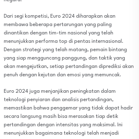
Dari segi kompetisi, Euro 2024 diharapkan akan
membawa beberapa pertarungan yang paling
dinantikan dengan tim-tim nasional yang telah
menunjukkan performa top di pentas internasional.
Dengan strategi yang telah matang, pemain bintang
yang siap mengguncang panggung, dan taktik yang
akan mengejutkan, setiap pertandingan diprediksi akan
penuh dengan kejutan dan emosi yang memuncak.
Euro 2024 juga menjanjikan peningkatan dalam
teknologi penyiaran dan analisis pertandingan,
memastikan bahwa penggemar yang tidak dapat hadir
secara langsung masih bisa merasakan tiap detik
pertandingan dengan intensitas yang maksimal. Ini
menunjukkan bagaimana teknologi telah menjadi