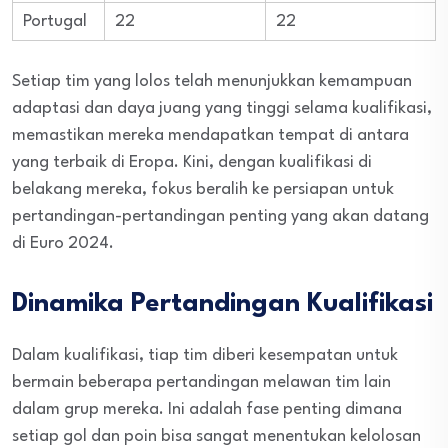
Portugal
22
22
Setiap tim yang lolos telah menunjukkan kemampuan
adaptasi dan daya juang yang tinggi selama kualifikasi,
memastikan mereka mendapatkan tempat di antara
yang terbaik di Eropa. Kini, dengan kualifikasi di
belakang mereka, fokus beralih ke persiapan untuk
pertandingan-pertandingan penting yang akan datang
di Euro 2024.
Dinamika Pertandingan Kualifikasi
Dalam kualifikasi, tiap tim diberi kesempatan untuk
bermain beberapa pertandingan melawan tim lain
dalam grup mereka. Ini adalah fase penting dimana
setiap gol dan poin bisa sangat menentukan kelolosan