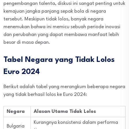
pengembangan talenta, diskusi ini sangat penting untuk
kemajuan jangka panjang sepak bola di negara
tersebut. Meskipun tidak lolos, banyak negara
menemukan bahwa ini memicu sebuah periode inovasi
dan perubahan yang dapat membawa manfaat lebih
besar di masa depan.
Tabel Negara yang Tidak Lolos
Euro 2024
Berikut adalah tabel yang merangkum beberapa negara
yang tidak berhasil lolos ke Euro 2024:
Negara
Alasan Utama Tidak Lolos
Kurangnya konsistensi dalam performa
Bulgaria