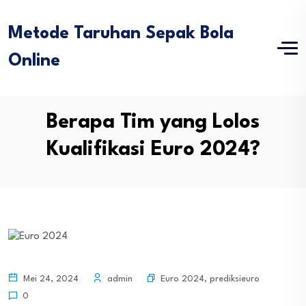
Metode Taruhan Sepak Bola
Online
Berapa Tim yang Lolos
Kualifikasi Euro 2024?
Euro 2024
,
prediksieuro
Mei 24, 2024
admin
0