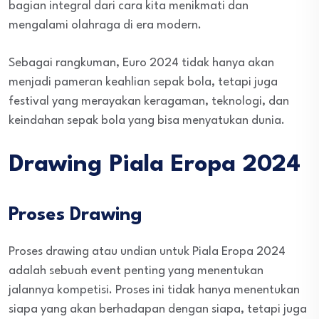
bagian integral dari cara kita menikmati dan
mengalami olahraga di era modern.
Sebagai rangkuman, Euro 2024 tidak hanya akan
menjadi pameran keahlian sepak bola, tetapi juga
festival yang merayakan keragaman, teknologi, dan
keindahan sepak bola yang bisa menyatukan dunia.
Drawing Piala Eropa 2024
Proses Drawing
Proses drawing atau undian untuk Piala Eropa 2024
adalah sebuah event penting yang menentukan
jalannya kompetisi. Proses ini tidak hanya menentukan
siapa yang akan berhadapan dengan siapa, tetapi juga