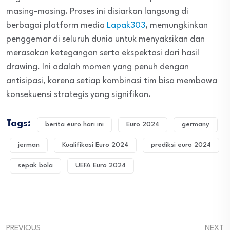
masing-masing. Proses ini disiarkan langsung di
berbagai platform media
Lapak303
, memungkinkan
penggemar di seluruh dunia untuk menyaksikan dan
merasakan ketegangan serta ekspektasi dari hasil
drawing. Ini adalah momen yang penuh dengan
antisipasi, karena setiap kombinasi tim bisa membawa
konsekuensi strategis yang signifikan.
Tags:
berita euro hari ini
Euro 2024
germany
jerman
Kualifikasi Euro 2024
prediksi euro 2024
sepak bola
UEFA Euro 2024
PREVIOUS
NEXT