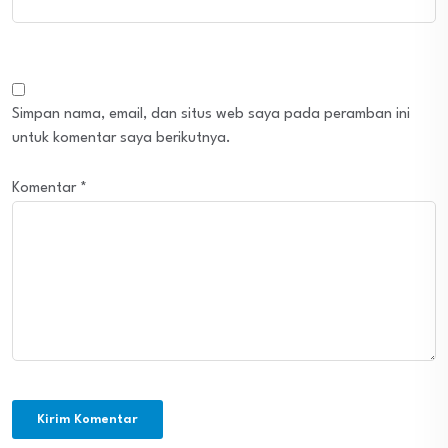
Simpan nama, email, dan situs web saya pada peramban ini
untuk komentar saya berikutnya.
Komentar
*