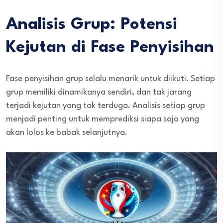
Analisis Grup: Potensi
Kejutan di Fase Penyisihan
Fase penyisihan grup selalu menarik untuk diikuti. Setiap
grup memiliki dinamikanya sendiri, dan tak jarang
terjadi kejutan yang tak terduga. Analisis setiap grup
menjadi penting untuk memprediksi siapa saja yang
akan lolos ke babak selanjutnya.