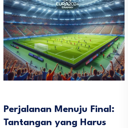
Perjalanan Menuju Final:
Tantangan yang Harus