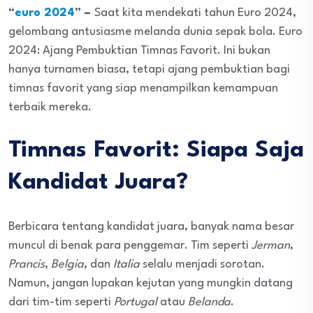
“
euro 2024
” –
Saat kita mendekati tahun Euro 2024,
gelombang antusiasme melanda dunia sepak bola. Euro
2024: Ajang Pembuktian Timnas Favorit. Ini bukan
hanya turnamen biasa, tetapi ajang pembuktian bagi
timnas favorit yang siap menampilkan kemampuan
terbaik mereka.
Timnas Favorit: Siapa Saja
Kandidat Juara?
Berbicara tentang kandidat juara, banyak nama besar
muncul di benak para penggemar. Tim seperti
Jerman
,
Prancis
,
Belgia
, dan
Italia
selalu menjadi sorotan.
Namun, jangan lupakan kejutan yang mungkin datang
dari tim-tim seperti
Portugal
atau
Belanda
.