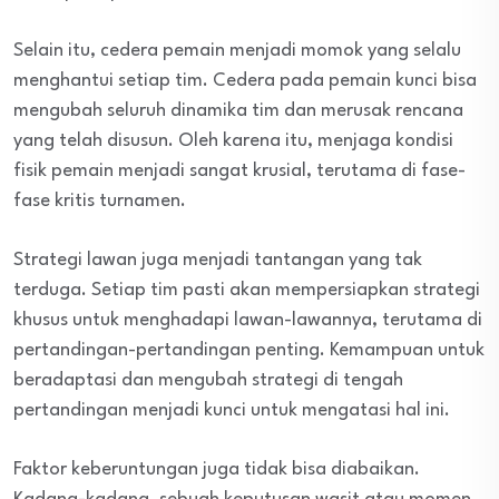
Selain itu, cedera pemain menjadi momok yang selalu
menghantui setiap tim. Cedera pada pemain kunci bisa
mengubah seluruh dinamika tim dan merusak rencana
yang telah disusun. Oleh karena itu, menjaga kondisi
fisik pemain menjadi sangat krusial, terutama di fase-
fase kritis turnamen.
Strategi lawan juga menjadi tantangan yang tak
terduga. Setiap tim pasti akan mempersiapkan strategi
khusus untuk menghadapi lawan-lawannya, terutama di
pertandingan-pertandingan penting. Kemampuan untuk
beradaptasi dan mengubah strategi di tengah
pertandingan menjadi kunci untuk mengatasi hal ini.
Faktor keberuntungan juga tidak bisa diabaikan.