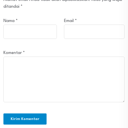
ditandai
*
Nama
*
Email
*
Komentar
*