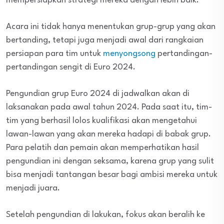
mempersiapkan strategi mereka dengan lebih baik.
Acara ini tidak hanya menentukan grup-grup yang akan
bertanding, tetapi juga menjadi awal dari rangkaian
persiapan para tim untuk
menyongsong
pertandingan-
pertandingan sengit di Euro 2024.
Pengundian grup Euro 2024 di jadwalkan akan di
laksanakan pada awal tahun 2024. Pada saat itu, tim-
tim yang berhasil lolos kualifikasi akan mengetahui
lawan-lawan yang akan mereka hadapi di babak grup.
Para pelatih dan pemain akan memperhatikan hasil
pengundian ini dengan seksama, karena grup yang sulit
bisa menjadi tantangan besar bagi ambisi mereka untuk
menjadi juara.
Setelah pengundian di lakukan, fokus akan beralih ke