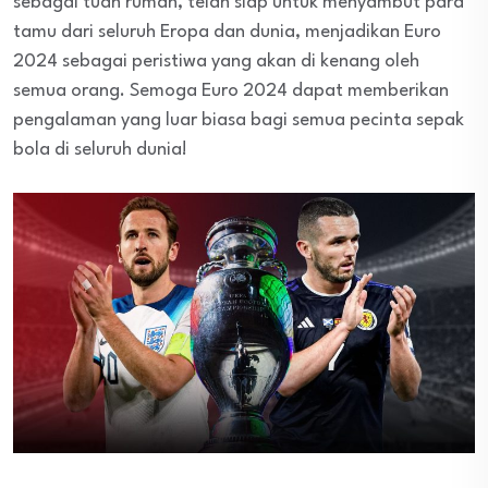
sebagai tuan rumah, telah siap untuk menyambut para
tamu dari seluruh Eropa dan dunia, menjadikan Euro
2024 sebagai peristiwa yang akan di kenang oleh
semua orang. Semoga Euro 2024 dapat memberikan
pengalaman yang luar biasa bagi semua pecinta sepak
bola di seluruh dunia!