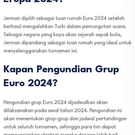
Jerman dipilih sebagai tuan rumah Euro 2024 setelah
berhasil mengalahkan Turki dalam pemungutan suara.
Sebagai negara yang kaya akan sejarah sepak bola,
Jerman dipandang sebagai tuan rumah yang ideal untuk
menyelenggarakan turnamen ini.
Kapan Pengundian Grup
Euro 2024?
Pengundian grup Euro 2024 dijadwalkan akan
dilaksanakan pada awal tahun 2024. Pengundian ini
akan menentukan grup-grup dan jadwal pertandingan
untuk seluruh turnamen, sehingga para tim dapat