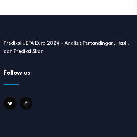
Prediksi UEFA Euro 2024 – Analisis Pertandingan, Hasil,
dan Prediksi Skor
Follow us