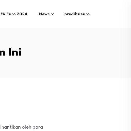
EFA Euro 2024
News
prediksieuro
m Ini
inantikan oleh para