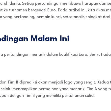
luruh dunia. Setiap pertandingan membawa harapan dan s
et ke turnamen bergengsi Euro. Pada artikel ini, kita akan
 yang bertanding, pemain kunci, serta analisis singkat dar
ndingan Malam Ini
 pertandingan menarik dalam kualifikasi Euro. Berikut ada
dan
Tim B
diprediksi akan menjadi laga yang sengit. Kedua 
 selalu menampilkan permainan yang menarik. Tim A yang 
apan dengan Tim B yang memiliki pertahanan solid.