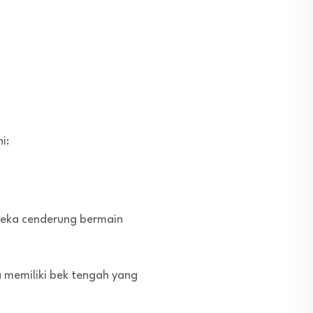
i:
reka cenderung bermain
 memiliki bek tengah yang