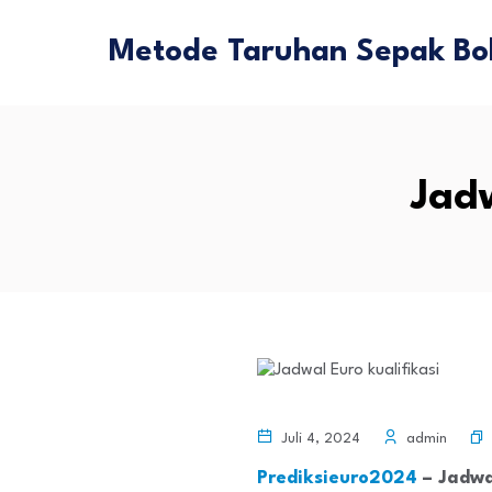
Metode Taruhan Sepak Bol
Jadw
Juli 4, 2024
admin
Prediksieuro2024
– Jadwa