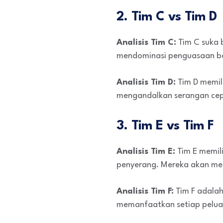
2. Tim C vs Tim D
Analisis Tim C:
Tim C suka 
mendominasi penguasaan bo
Analisis Tim D:
Tim D memil
mengandalkan serangan cep
3. Tim E vs Tim F
Analisis Tim E:
Tim E memil
penyerang. Mereka akan me
Analisis Tim F:
Tim F adalah
memanfaatkan setiap pelua