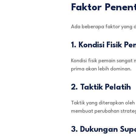
Faktor Pene
Ada beberapa faktor yang d
1. Kondisi Fisik P
Kondisi fisik pemain sangat
prima akan lebih dominan.
2. Taktik Pelatih
Taktik yang diterapkan ole
membuat perubahan strategi
3. Dukungan Sup