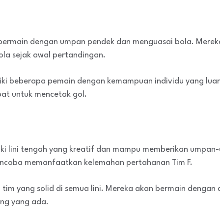
bermain dengan umpan pendek dan menguasai bola. Mere
la sejak awal pertandingan.
iki beberapa pemain dengan kemampuan individu yang luar
at untuk mencetak gol.
iki lini tengah yang kreatif dan mampu memberikan umpa
ncoba memanfaatkan kelemahan pertahanan Tim F.
 tim yang solid di semua lini. Mereka akan bermain dengan 
ng yang ada.