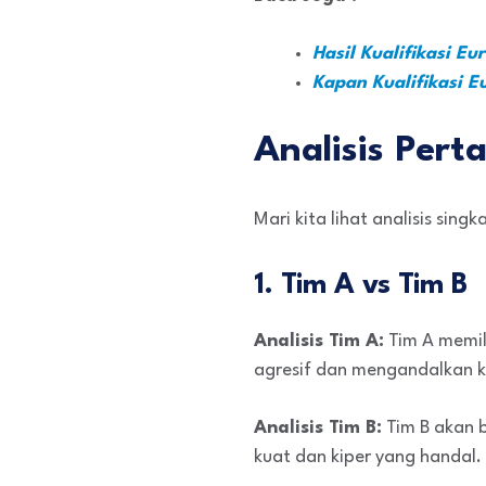
Hasil Kualifikasi E
Kapan Kualifikasi 
Analisis Pert
Mari kita lihat analisis sin
1. Tim A vs Tim B
Analisis Tim A:
Tim A memil
agresif dan mengandalkan 
Analisis Tim B:
Tim B akan b
kuat dan kiper yang handal.