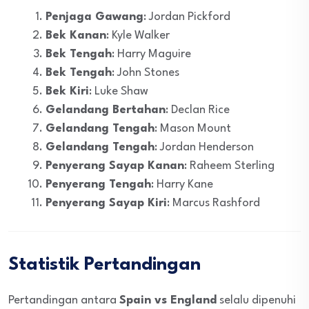
Penjaga Gawang
: Jordan Pickford
Bek Kanan
: Kyle Walker
Bek Tengah
: Harry Maguire
Bek Tengah
: John Stones
Bek Kiri
: Luke Shaw
Gelandang Bertahan
: Declan Rice
Gelandang Tengah
: Mason Mount
Gelandang Tengah
: Jordan Henderson
Penyerang Sayap Kanan
: Raheem Sterling
Penyerang Tengah
: Harry Kane
Penyerang Sayap Kiri
: Marcus Rashford
Statistik Pertandingan
Pertandingan antara
Spain vs England
selalu dipenuhi