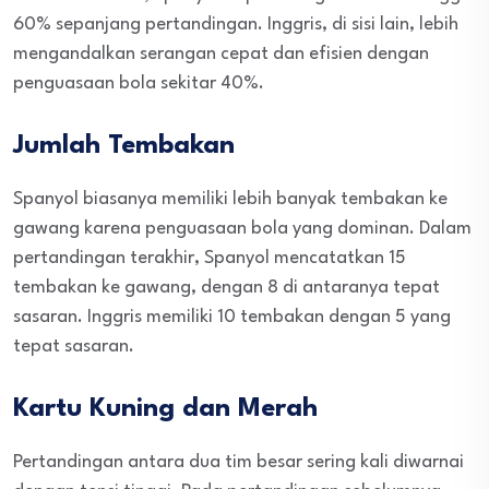
60% sepanjang pertandingan. Inggris, di sisi lain, lebih
mengandalkan serangan cepat dan efisien dengan
penguasaan bola sekitar 40%.
Jumlah Tembakan
Spanyol biasanya memiliki lebih banyak tembakan ke
gawang karena penguasaan bola yang dominan. Dalam
pertandingan terakhir, Spanyol mencatatkan 15
tembakan ke gawang, dengan 8 di antaranya tepat
sasaran. Inggris memiliki 10 tembakan dengan 5 yang
tepat sasaran.
Kartu Kuning dan Merah
Pertandingan antara dua tim besar sering kali diwarnai