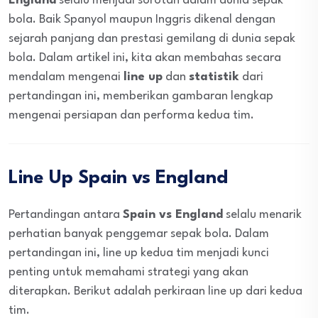
England
selalu menjadi sorotan dalam dunia sepak
bola. Baik Spanyol maupun Inggris dikenal dengan
sejarah panjang dan prestasi gemilang di dunia sepak
bola. Dalam artikel ini, kita akan membahas secara
mendalam mengenai
line up
dan
statistik
dari
pertandingan ini, memberikan gambaran lengkap
mengenai persiapan dan performa kedua tim.
Line Up Spain vs England
Pertandingan antara
Spain vs England
selalu menarik
perhatian banyak penggemar sepak bola. Dalam
pertandingan ini, line up kedua tim menjadi kunci
penting untuk memahami strategi yang akan
diterapkan. Berikut adalah perkiraan line up dari kedua
tim.