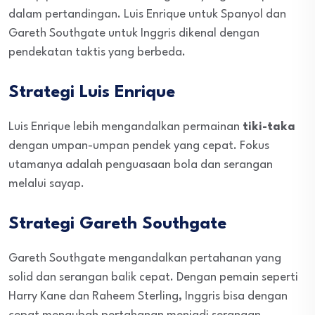
dalam pertandingan. Luis Enrique untuk Spanyol dan
Gareth Southgate untuk Inggris dikenal dengan
pendekatan taktis yang berbeda.
Strategi Luis Enrique
Luis Enrique lebih mengandalkan permainan
tiki-taka
dengan umpan-umpan pendek yang cepat. Fokus
utamanya adalah penguasaan bola dan serangan
melalui sayap.
Strategi Gareth Southgate
Gareth Southgate mengandalkan pertahanan yang
solid dan serangan balik cepat. Dengan pemain seperti
Harry Kane dan Raheem Sterling, Inggris bisa dengan