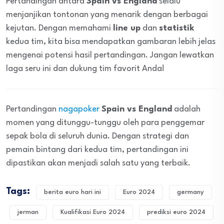
Pertandingan antara
Spain vs England
selalu
menjanjikan tontonan yang menarik dengan berbagai
kejutan. Dengan memahami
line up
dan
statistik
kedua tim, kita bisa mendapatkan gambaran lebih jelas
mengenai potensi hasil pertandingan. Jangan lewatkan
laga seru ini dan dukung tim favorit Anda!
Pertandingan
nagapoker
Spain vs England
adalah
momen yang ditunggu-tunggu oleh para penggemar
sepak bola di seluruh dunia. Dengan strategi dan
pemain bintang dari kedua tim, pertandingan ini
dipastikan akan menjadi salah satu yang terbaik.
Tags:
berita euro hari ini
Euro 2024
germany
jerman
Kualifikasi Euro 2024
prediksi euro 2024