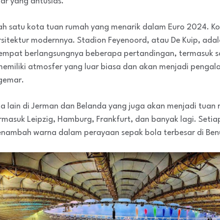
r yang antusias.
ah satu kota tuan rumah yang menarik dalam Euro 2024. Kot
sitektur modernnya. Stadion Feyenoord, atau De Kuip, adal
empat berlangsungnya beberapa pertandingan, termasuk s
 memiliki atmosfer yang luar biasa dan akan menjadi penga
gemar.
ta lain di Jerman dan Belanda yang juga akan menjadi tuan
masuk Leipzig, Hamburg, Frankfurt, dan banyak lagi. Setia
enambah warna dalam perayaan sepak bola terbesar di Benua