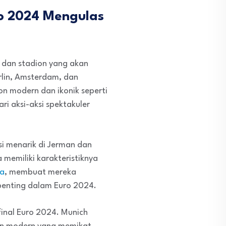
ro 2024 Mengulas
 dan stadion yang akan
rlin, Amsterdam, dan
n modern dan ikonik seperti
ri aksi-aksi spektakuler
i menarik di Jerman dan
memiliki karakteristiknya
la
, membuat mereka
enting dalam Euro 2024.
inal Euro 2024. Munich