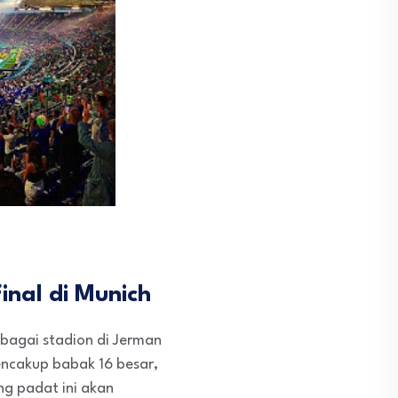
inal di Munich
bagai stadion di Jerman
encakup babak 16 besar,
ng padat ini akan