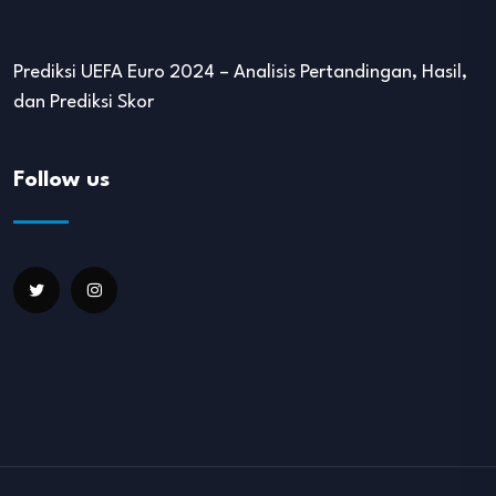
Prediksi UEFA Euro 2024 – Analisis Pertandingan, Hasil,
dan Prediksi Skor
Follow us