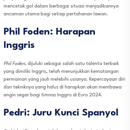
mencetak gol dalam berbagai situasi menjadikannya
ancaman utama bagi setiap pertahanan lawan.
Phil Foden: Harapan
Inggris
Phil Foden
, dijuluki sebagai salah satu talenta terbaik
yang dimiliki Inggris, telah menunjukkan kematangan
permainan yang jauh melebihi usianya. Kepercayaan diri
dan tekniknya yang halus di harapkan akan membawa
angin segar bagi timnas Inggris di Euro 2024.
Pedri: Juru Kunci Spanyol