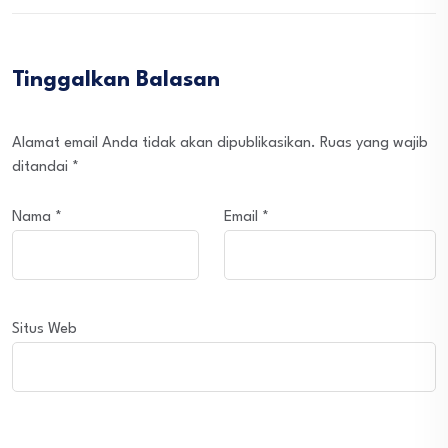
Tinggalkan Balasan
Alamat email Anda tidak akan dipublikasikan.
Ruas yang wajib
ditandai
*
Nama
*
Email
*
Situs Web