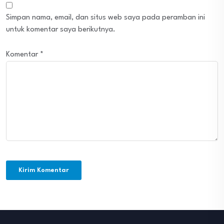
Simpan nama, email, dan situs web saya pada peramban ini
untuk komentar saya berikutnya.
Komentar
*