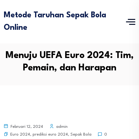
Metode Taruhan Sepak Bola
Online
Menuju UEFA Euro 2024: Tim,
Pemain, dan Harapan
Februari 12, 2024
admin
Euro 2024
,
prediksi euro 2024
,
Sepak Bola
0