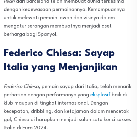
Pedri
dari Barcelona telah membuat dunia terkesima
dengan kedewasaan permainannya. Kemampuannya
untuk melewati pemain lawan dan visinya dalam
mengatur serangan membuatnya menjadi aset
berharga bagi Spanyol.
Federico Chiesa: Sayap
Italia yang Menjanjikan
Federico Chiesa
, pemain sayap dari Italia, telah menarik
perhatian dengan performanya yang
eksplosif
baik di
klub maupun di tingkat internasional. Dengan
kecepatan, dribbling, dan ketajaman dalam mencetak
gol, Chiesa di harapkan menjadi salah satu kunci sukses
Italia di Euro 2024.