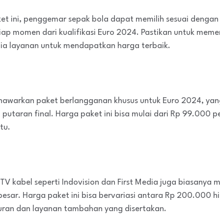
ket ini, penggemar sepak bola dapat memilih sesuai denga
iap momen dari kualifikasi Euro 2024. Pastikan untuk mem
dia layanan untuk mendapatkan harga terbaik.
nawarkan paket berlangganan khusus untuk Euro 2024, ya
n putaran final. Harga paket ini bisa mulai dari Rp 99.000 
tu.
V kabel seperti Indovision dan First Media juga biasanya
besar. Harga paket ini bisa bervariasi antara Rp 200.000 
uran dan layanan tambahan yang disertakan.