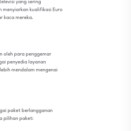
televisi yang sering
 menyiarkan kualifikasi Euro
r kaca mereka.
an oleh para penggemar
agai penyedia layanan
n lebih mendalam mengenai
agai paket berlangganan
 pilihan paket: