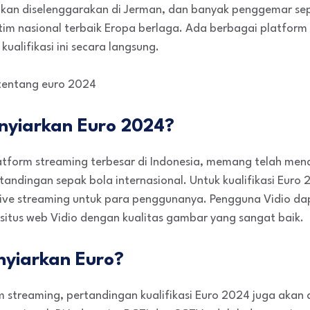
akan diselenggarakan di Jerman, dan banyak penggemar sep
tim nasional terbaik Eropa berlaga. Ada berbagai platfor
ualifikasi ini secara langsung.
nyiarkan Euro 2024?
latform streaming terbesar di Indonesia, memang telah men
dingan sepak bola internasional. Untuk kualifikasi Euro 2
ive streaming untuk para penggunanya. Pengguna Vidio d
u situs web Vidio dengan kualitas gambar yang sangat baik.
yiarkan Euro?
m streaming, pertandingan kualifikasi Euro 2024 juga akan 