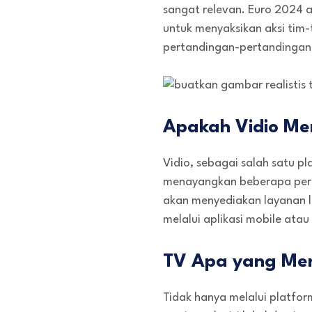
sangat relevan. Euro 2024 
untuk menyaksikan aksi tim-
pertandingan-pertandingan k
Apakah Vidio Me
Vidio, sebagai salah satu p
menayangkan beberapa pertan
akan menyediakan layanan l
melalui aplikasi mobile ata
TV Apa yang Men
Tidak hanya melalui platfor