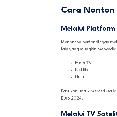
Cara Nonton 
Melalui Platform
Menonton pertandingan melal
lain yang mungkin menyediak
Mola TV
Netflix
Hulu
Pastikan untuk memeriksa l
Euro 2024.
Melalui TV Sateli