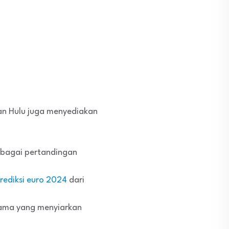
dan Hulu juga menyediakan
rbagai pertandingan
rediksi euro 2024
dari
utama yang menyiarkan