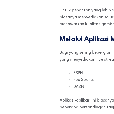
Untuk penonton yang lebih su
biasanya menyediakan salura
menawarkan kualitas gamba
Melalui Aplikasi 
Bagi yang sering bepergian, 
yang menyediakan live strea
ESPN
Fox Sports
DAZN
Aplikasi-aplikasi ini biasa
beberapa pertandingan tan