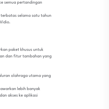
 ke semua pertandingan
 terbatas selama satu tahun
Vidio.
arkan paket khusus untuk
nan dan fitur tambahan yang
saluran olahraga utama yang
nawarkan lebih banyak
an akses ke aplikasi